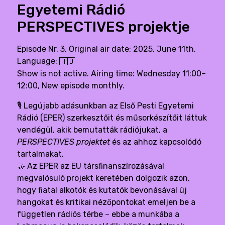
Egyetemi Rádió
PERSPECTIVES projektje
Episode Nr. 3, Original air date: 2025. June 11th.
Language:
🇭🇺
Show is not active. Airing time: Wednesday 11:00–
12:00, New episode monthly.
🎙 Legújabb adásunkban az Első Pesti Egyetemi
Rádió (EPER) szerkesztőit és műsorkészítőit láttuk
vendégül, akik bemutatták rádiójukat, a
PERSPECTIVES projektet
és az ahhoz kapcsolódó
tartalmakat.
🤝 Az EPER az EU társfinanszírozásával
megvalósuló projekt keretében dolgozik azon,
hogy fiatal alkotók és kutatók bevonásával új
hangokat és kritikai nézőpontokat emeljen be a
független rádiós térbe – ebbe a munkába a