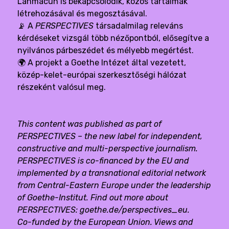
Lahmacun is bekapcsolódik, közös tartalmak
létrehozásával és megosztásával.
📡 A
PERSPECTIVES
társadalmilag releváns
kérdéseket vizsgál több nézőpontból, elősegítve a
nyilvános párbeszédet és mélyebb megértést.
🌍 A projekt a Goethe Intézet által vezetett,
közép-kelet-európai szerkesztőségi hálózat
részeként valósul meg.
This content was published as part of
PERSPECTIVES – the new label for independent,
constructive and multi-perspective journalism.
PERSPECTIVES is co-financed by the EU and
implemented by a transnational editorial network
from Central-Eastern Europe under the leadership
of Goethe-Institut. Find out more about
PERSPECTIVES:
goethe.de/perspectives_eu
.
Co-funded by the European Union. Views and