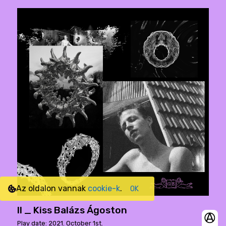
Az oldalon vannak
cookie-k
.
OK
II _ Kiss Balázs Ágoston
Play date: 2021. October 1st.