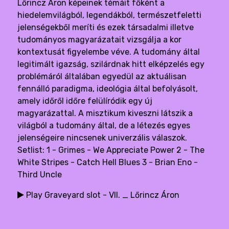
Lőrincz Áron képeinek témáit főként a
hiedelemvilágból, legendákból, természetfeletti
jelenségekből meríti és ezek társadalmi illetve
tudományos magyarázatait vizsgálja a kor
kontextusát figyelembe véve. A tudomány által
legitimált igazság, szilárdnak hitt elképzelés egy
problémáról általában egyedül az aktuálisan
fennálló paradigma, ideológia által befolyásolt,
amely időről időre felülíródik egy új
magyarázattal. A misztikum kiveszni látszik a
világból a tudomány által, de a létezés egyes
jelenségeire nincsenek univerzális válaszok.
Setlist: 1 - Grimes - We Appreciate Power 2 - The
White Stripes - Catch Hell Blues 3 - Brian Eno -
Third Uncle
Play Graveyard slot - VII. _ Lőrincz Áron