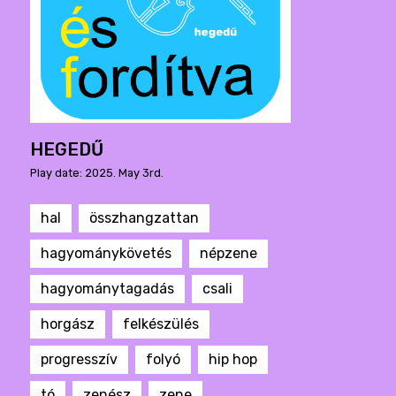
HEGEDŰ
Play date: 2025. May 3rd.
hal
összhangzattan
hagyománykövetés
népzene
hagyománytagadás
csali
horgász
felkészülés
progresszív
folyó
hip hop
tó
zenész
zene