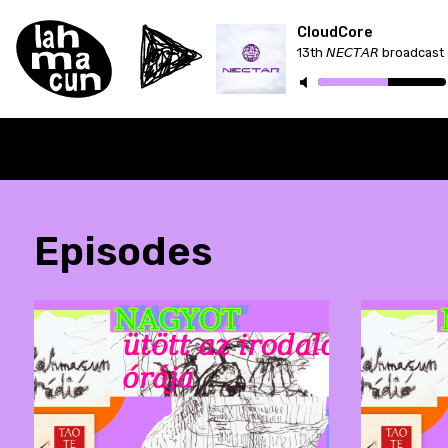
CloudCore
13th 𝘕𝘌𝘊𝘛𝘈𝘙 broadcast
Episodes