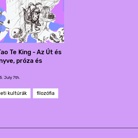
ao Te King - Az Út és
nyve, próza és
5. July 7th.
leti kultúrák
filozófia