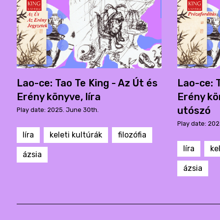
Lao-ce: Tao Te King - Az Út és
Lao-ce: T
Erény könyve, líra
Erény kö
utószó
Play date: 2025. June 30th.
Play date: 202
líra
keleti kultúrák
filozófia
líra
ke
ázsia
ázsia