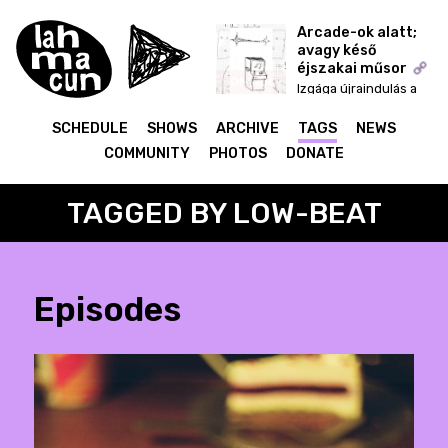
Arcade-ok alatt;
avagy késő
éjszakai műsor
ON AIR
Izgága újraindulás a
start menü fejekkel
SCHEDULE
SHOWS
ARCHIVE
TAGS
NEWS
COMMUNITY
PHOTOS
DONATE
TAGGED BY LOW-BEAT
Episodes