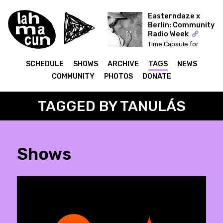
Easterndaze x
Berlin: Community
Radio Week
Time Capsule for
Easterndaze
SCHEDULE
SHOWS
ARCHIVE
TAGS
NEWS
COMMUNITY
PHOTOS
DONATE
TAGGED BY TANULÁS
Shows