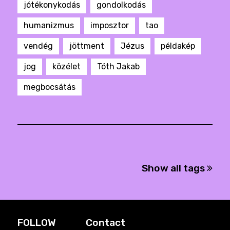
jótékonykodás
gondolkodás
humanizmus
imposztor
tao
vendég
jöttment
Jézus
példakép
jog
közélet
Tóth Jakab
megbocsátás
Show all tags
FOLLOW
Contact