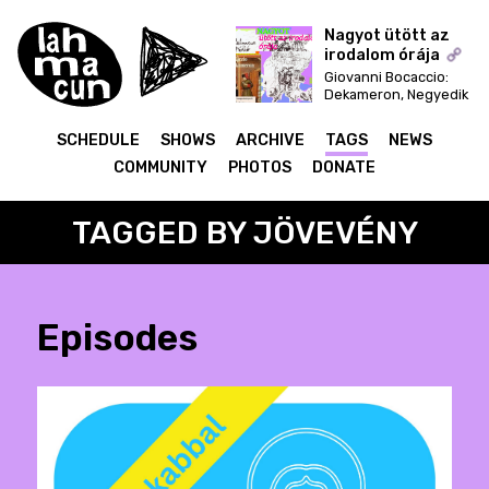
Nagyot ütött az
irodalom órája
Giovanni Bocaccio:
ON AIR
Dekameron, Negyedik
nap hetediktől tizedik,
ötödik nap bevezetés
SCHEDULE
SHOWS
ARCHIVE
TAGS
NEWS
és első-második
novellák
COMMUNITY
PHOTOS
DONATE
TAGGED BY JÖVEVÉNY
Episodes