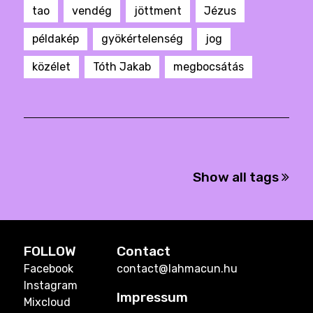
tao
vendég
jöttment
Jézus
példakép
gyökértelenség
jog
közélet
Tóth Jakab
megbocsátás
Show all tags
FOLLOW
Contact
Facebook
contact@lahmacun.hu
Instagram
Impressum
Mixcloud