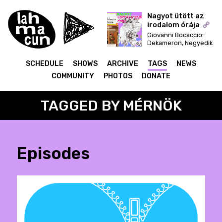
Nagyot ütött az
irodalom órája
Giovanni Bocaccio:
ON AIR
Dekameron, Negyedik
nap hetediktől tizedik,
ötödik nap bevezetés
SCHEDULE
SHOWS
ARCHIVE
TAGS
NEWS
és első-második
novellák
COMMUNITY
PHOTOS
DONATE
TAGGED BY MÉRNÖK
Episodes