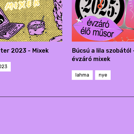
er 2023 - Mixek
Búcsú a lila szobától
évzáró mixek
023
lahma
nye