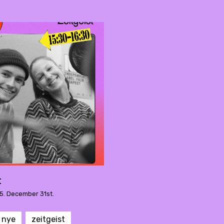
t
25. December 31st.
nye
zeitgeist