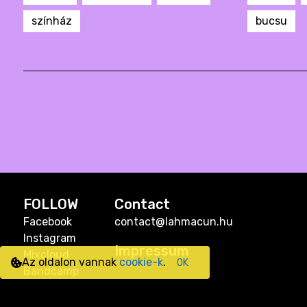
színház
bucsu
FOLLOW
Contact
Facebook
contact@lahmacun.hu
Instagram
Impressum
Mixcloud
Az oldalon vannak
cookie-k
.
OK
Bandcamp