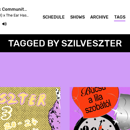
Easterndaze x Berlin: Community Radio Week
Girls To The Front (Kapitał) x The Ear Has To Travel (Cashmere)
SCHEDULE
SHOWS
ARCHIVE
TAGS
TAGGED BY SZILVESZTER