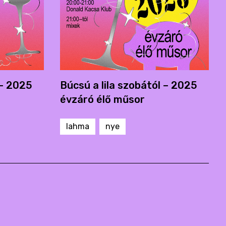
 – 2025
Búcsú a lila szobától – 2025
évzáró élő műsor
lahma
nye