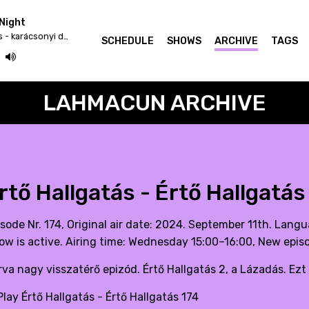
Night
Hetedik Típusú Találkozás - karácsonyi dekoráció felfújható mikulás télapó 270cm
SCHEDULE
SHOWS
ARCHIVE
TAGS
LAHMACUN ARCHIVE
rtő Hallgatás - Értő Hallgatás
isode Nr. 174, Original air date: 2024. September 11th. Lang
ow is active. Airing time: Wednesday 15:00–16:00, New epi
rva nagy visszatérő epizód. Értő Hallgatás 2, a Lázadás. Ezt
lay Értő Hallgatás - Értő Hallgatás 174