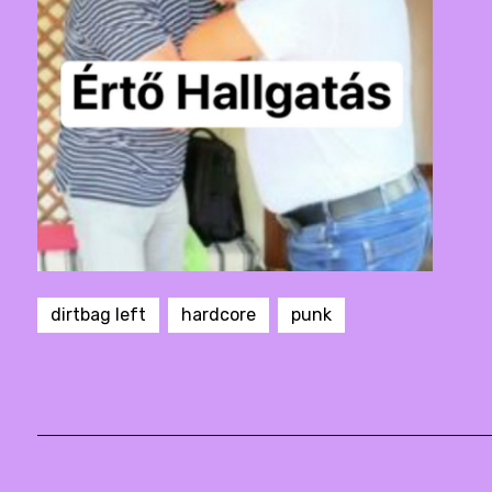
dirtbag left
hardcore
punk