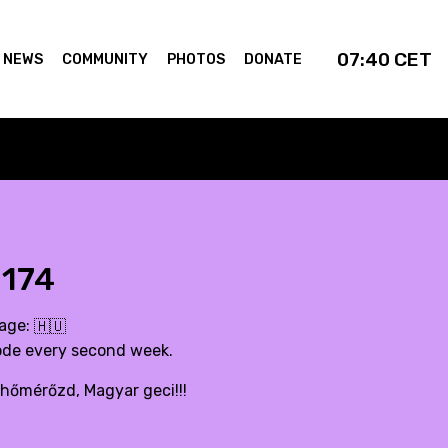
07:40
CET
NEWS
COMMUNITY
PHOTOS
DONATE
 174
uage:
🇭🇺
sode every second week.
 hőmérőzd, Magyar geci!!!