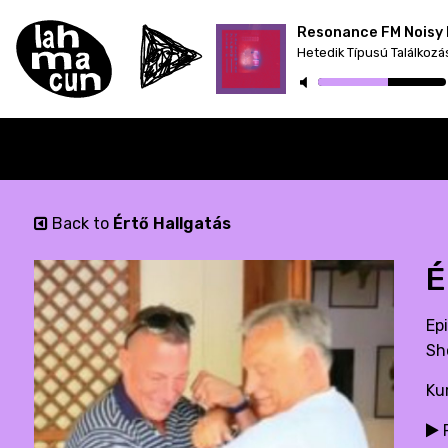
Resonance FM Noisy 
Back to
Értő Hallgatás
É
Ep
Sh
Ku
P