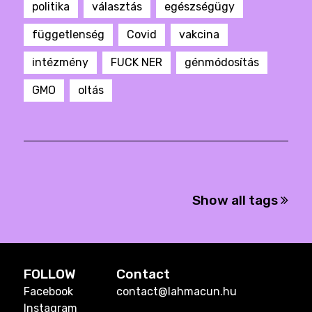
politika
választás
egészségügy
függetlenség
Covid
vakcina
intézmény
FUCK NER
génmódosítás
GMO
oltás
Show all tags
FOLLOW
Contact
Facebook
contact@lahmacun.hu
Instagram