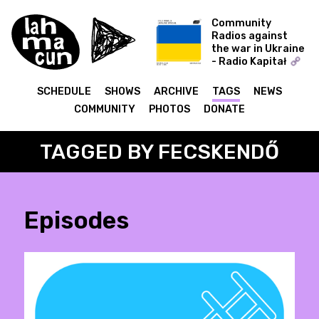
Community
Radios against
the war in Ukraine
- Radio Kapitał
COLD WORLD -
Ukraine Special
SCHEDULE
SHOWS
ARCHIVE
TAGS
NEWS
COMMUNITY
PHOTOS
DONATE
TAGGED BY FECSKENDŐ
Episodes